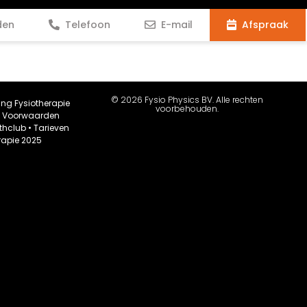
den
Telefoon
E-mail
Afspraak
© 2026 Fysio Physics BV. Alle rechten
ing Fysiotherapie
voorbehouden.
•
Voorwaarden
thclub
•
Tarieven
rapie 2025