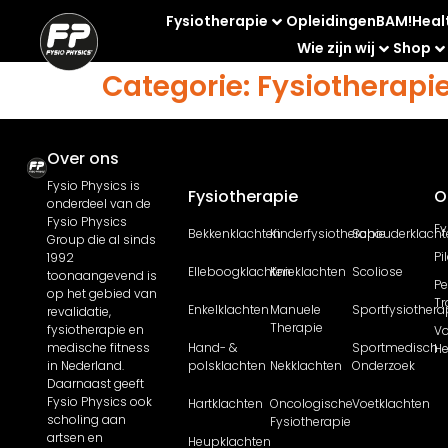
Fysiotherapie
Opleidingen
BAM!
Heal
Wie zijn wij
Shop
Categorie:
Fysiotherapi
Over ons
Fysio Physics is
Fysiotherapie
O
onderdeel van de
Fysio Physics
Fy
Bekkenklachten
Kinderfysiotherapie
Schouderklacht
Group die al sinds
Pi
1992
Elleboogklachten
Knieklachten
Scoliose
toonaangevend is
Pe
op het gebied van
Tr
Enkelklachten
Manuele
Sportfysiothera
revalidatie,
Therapie
fysiotherapie en
Vo
medische fitness
Hand- &
Sportmedisch
He
in Nederland.
polsklachten
Nekklachten
Onderzoek
Daarnaast geeft
Fysio Physics ook
Hartklachten
Oncologische
Voetklachten
scholing aan
Fysiotherapie
artsen en
Heupklachten