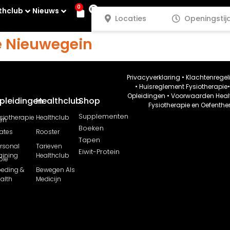
0
thclub
Nieuws
Locaties
Openingstij
e Nieuwegein
Privacyverklaring
•
Klachtenregel
•
Huisreglement Fysiotherapie
Opleidingen
•
Voorwaarden Heal
pleidingen
Healthclub
Shop
Fysiotherapie en Oefenthe
Supplementen
siotherapie
Healthclub
en
Boeken
lates
Rooster
Tapen
rsonal
Tarieven
Eiwit-Protein
aining
Healthclub
pie
eding &
Bewegen Als
alth
Medicijn