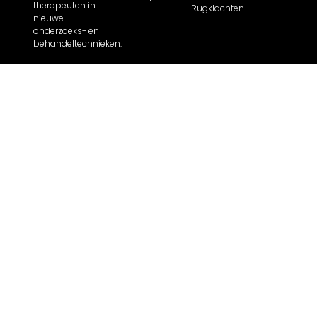
therapeuten in
Rugklachten
nieuwe
onderzoeks- en
behandeltechnieken.