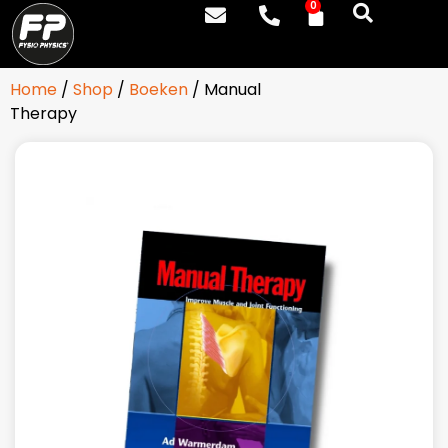
0
Home
/
Shop
/
Boeken
/ Manual
Therapy