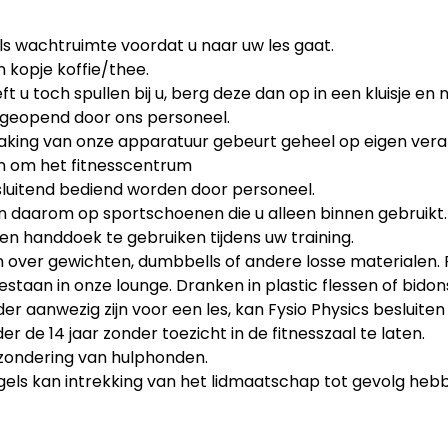
als wachtruimte voordat u naar uw les gaat.
 kopje koffie/thee.
t u toch spullen bij u, berg deze dan op in een kluisje 
jes geopend door ons personeel.
ing van onze apparatuur gebeurt geheel op eigen verantwo
 en om het fitnesscentrum
tsluitend bediend worden door personeel.
n daarom op sportschoenen die u alleen binnen gebruikt.
 handdoek te gebruiken tijdens uw training.
n over gewichten, dumbbells of andere losse materialen. 
estaan in onze lounge. Dranken in plastic flessen of bidons
r aanwezig zijn voor een les, kan Fysio Physics besluiten
r de 14 jaar zonder toezicht in de fitnesszaal te laten.
itzondering van hulphonden.
els kan intrekking van het lidmaatschap tot gevolg hebbe