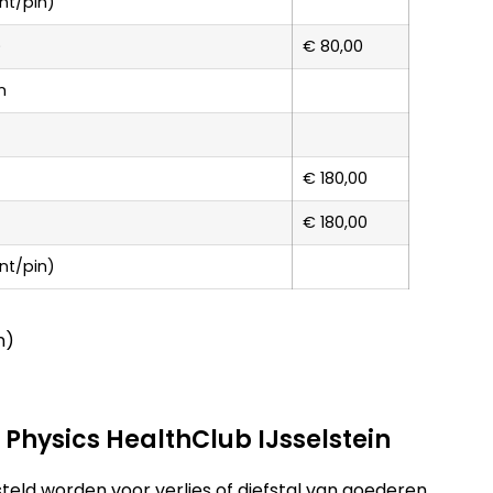
nt/pin)
)
€ 80,00
n
€ 180,00
€ 180,00
nt/pin)
n)
 Physics HealthClub IJsselstein
steld worden voor verlies of diefstal van goederen.