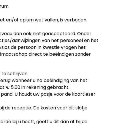
trum.
t en/of opium wet vallen, is verboden.
 niveau dan ook niet geaccepteerd. Onder
ucties/aanwijzingen van het personeel en het
hysics de persoon in kwestie vragen het
 lidmaatschap direct te beëindigen zonder
te schrijven.
u terug wanneer u na beëindiging van het
dt € 5,00 in rekening gebracht.
 pand. U houdt uw pasje voor de kaartlezer
j de receptie. De kosten voor dit slotje
e bij u heeft, geeft u dit dan af bij de