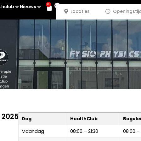
0
thclub
Nieuws
Locaties
Openingstij
b
t 2025
Dag
HealthClub
Begele
Maandag
08:00 – 21:30
08:00 – 