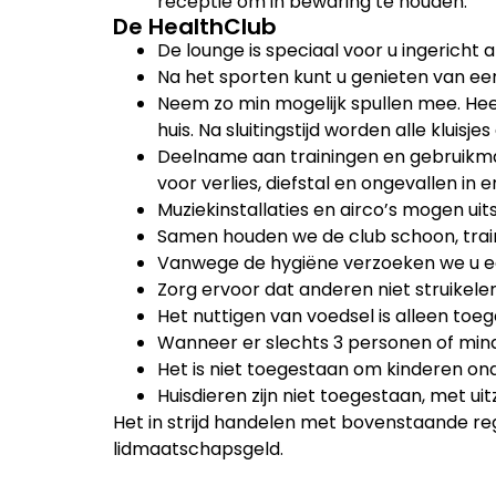
receptie om in bewaring te houden.
De HealthClub
De lounge is speciaal voor u ingericht 
Na het sporten kunt u genieten van een
Neem zo min mogelijk spullen mee. Heef
huis. Na sluitingstijd worden alle kluis
Deelname aan trainingen en gebruikmak
voor verlies, diefstal en ongevallen in
Muziekinstallaties en airco’s mogen ui
Samen houden we de club schoon, trai
Vanwege de hygiëne verzoeken we u een
Zorg ervoor dat anderen niet struikele
Het nuttigen van voedsel is alleen toeg
Wanneer er slechts 3 personen of minde
Het is niet toegestaan om kinderen onde
Huisdieren zijn niet toegestaan, met u
Het in strijd handelen met bovenstaande reg
lidmaatschapsgeld.