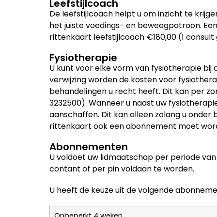
Leefstijlcoach
De leefstijlcoach
helpt u om inzicht te krij
het juiste voedings- en beweegpatroon.
Een
rittenkaart leefstijlcoach €180,00 (1 consult 
Fysiotherapie
U kunt voor elke vorm van fysiotherapie bij 
verwijzing worden de kosten voor fysiotherap
behandelingen u recht heeft. Dit kan per zo
3232500). Wanneer u naast uw fysiotherapie 
aanschaffen. Dit kan alleen zolang u onder 
rittenkaart ook een abonnement moet word
Abonnementen
U voldoet uw lidmaatschap per periode van 4
contant of per pin voldaan te worden.
U heeft de keuze uit de volgende abonneme
Onbeperkt 4 weken