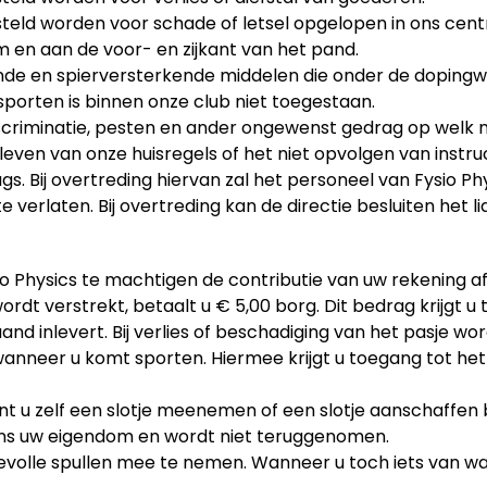
esteld worden voor schade of letsel opgelopen in ons cen
m en aan de voor- en zijkant van het pand.
de en spierversterkende middelen die onder de dopingwe
porten is binnen onze club niet toegestaan.
discriminatie, pesten en ander ongewenst gedrag op welk
even van onze huisregels of het niet opvolgen van instr
ugs. Bij overtreding hiervan zal het personeel van Fysio P
e verlaten. Bij overtreding kan de directie besluiten het
o Physics te machtigen de contributie van uw rekening af 
ordt verstrekt, betaalt u € 5,00 borg. Dit bedrag krijgt 
d inlevert. Bij verlies of beschadiging van het pasje wor
wanneer u komt sporten. Hiermee krijgt u toegang tot het
t u zelf een slotje meenemen of een slotje aanschaffen bi
gens uw eigendom en wordt niet teruggenomen.
volle spullen mee te nemen. Wanneer u toch iets van waard