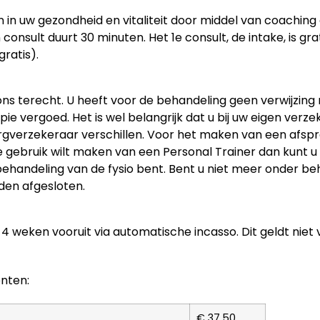
gen in uw gezondheid en vitaliteit door middel van coachi
 consult duurt 30 minuten.
Het 1
e
consult, de intake, is gr
gratis)
.
ons terecht.
U heeft voor de behandeling geen verwijzing 
ie vergoed. Het is wel belangrijk dat u bij uw eigen verz
rgverzekeraar verschillen. Voor het maken van een afspr
gebruik wilt maken van een Personal Trainer dan kunt u h
behandeling van de fysio bent. Bent u niet meer onder beh
en afgesloten.
 weken vooruit via automatische incasso. Dit geldt niet 
nten:
€ 37,50