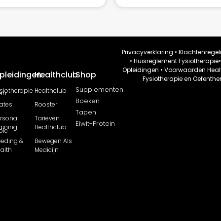
Privacyverklaring
•
Klachtenregel
•
Huisreglement Fysiotherapie
Opleidingen
•
Voorwaarden Heal
pleidingen
Healthclub
Shop
Fysiotherapie en Oefenthe
Supplementen
siotherapie
Healthclub
en
Boeken
lates
Rooster
Tapen
rsonal
Tarieven
Eiwit-Protein
aining
Healthclub
pie
eding &
Bewegen Als
alth
Medicijn