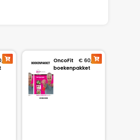
0,00
OncoFit
€
60,00
t
boekenpakket