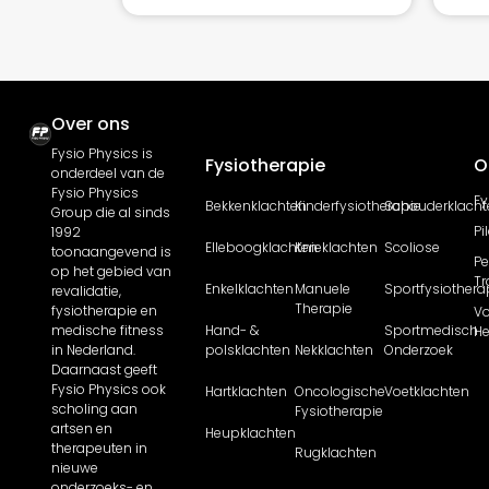
Over ons
Fysio Physics is
Fysiotherapie
O
onderdeel van de
Fysio Physics
Fy
Bekkenklachten
Kinderfysiotherapie
Schouderklacht
Group die al sinds
Pi
1992
Elleboogklachten
Knieklachten
Scoliose
toonaangevend is
Pe
op het gebied van
Tr
Enkelklachten
Manuele
Sportfysiothera
revalidatie,
Therapie
fysiotherapie en
Vo
medische fitness
Hand- &
Sportmedisch
He
in Nederland.
polsklachten
Nekklachten
Onderzoek
Daarnaast geeft
Fysio Physics ook
Hartklachten
Oncologische
Voetklachten
scholing aan
Fysiotherapie
artsen en
Heupklachten
therapeuten in
Rugklachten
nieuwe
onderzoeks- en