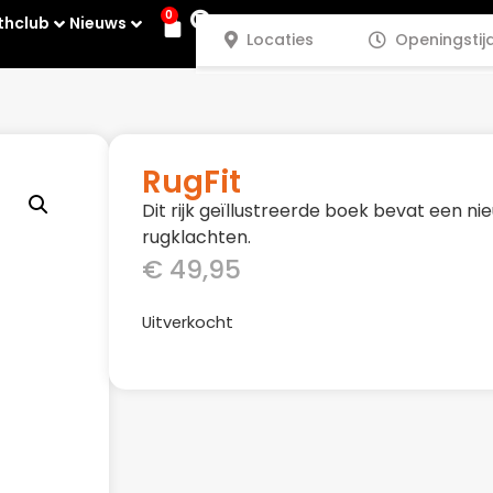
0
thclub
Nieuws
Locaties
Openingstij
RugFit
Dit rijk geïllustreerde boek bevat een ni
rugklachten.
€
49,95
Uitverkocht