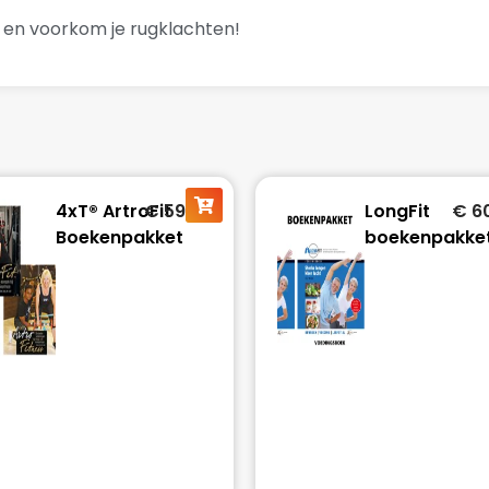
f en voorkom je rugklachten!
4xT® ArtroFit
€
59,95
LongFit
€
6
Boekenpakket
boekenpakke