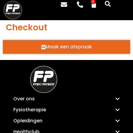
0
Checkout
Maak een afspraak
Over ons
Fysiotherapie
Opleidingen
Healthclub