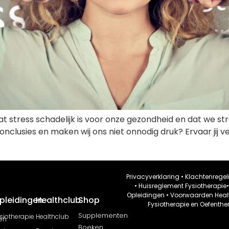
 stress schadelijk is voor onze gezondheid en dat we st
onclusies en maken wij ons niet onnodig druk? Ervaar jij ve
Privacyverklaring
•
Klachtenregel
•
Huisreglement Fysiotherapie
Opleidingen
•
Voorwaarden Heal
pleidingen
Healthclub
Shop
Fysiotherapie en Oefenthe
Supplementen
siotherapie
Healthclub
en
Boeken