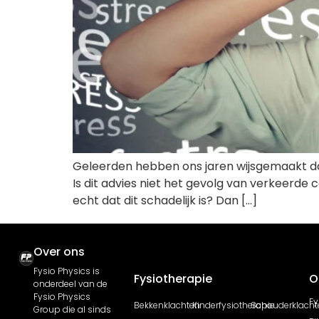
Geleerden hebben ons jaren wijsgemaakt dat
Is dit advies niet het gevolg van verkeerde c
echt dat dit schadelijk is? Dan […]
Over ons
Fysio Physics is
Fysiotherapie
O
onderdeel van de
Fysio Physics
Fy
Bekkenklachten
Kinderfysiotherapie
Schouderklacht
Group die al sinds