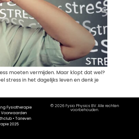
ress moeten vermijden. Maar klopt dat wel?
el stress in het dagelijks leven en denk je
© 2026 Fysio Physics BV. Alle rechten
ing Fysiotherapie
voorbehouden.
•
Voorwaarden
thclub
•
Tarieven
rapie 2025