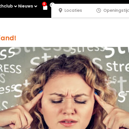
0
thclub
Nieuws
Locaties
Openingstij
ijand!