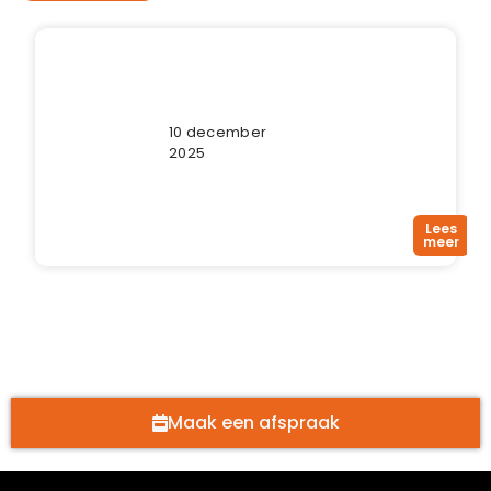
Werk aan uw
Wilt u onder
begeleiding
gezondheid
werken aan uw
met
gezondheid en
Bewegen Als
10 december
echt resultaat
2025
behalen? Dat
Medicijn
kan met de
(BAM)!
beweegprogramma’s
van Bewegen
Lees
Als...
meer
Maak een afspraak