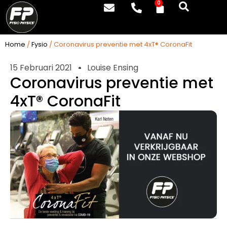
0
Home
/
Fysio
/ Coronavirus preventie met 4xT® CoronaFit
15 Februari 2021
Louise Ensing
Coronavirus preventie met
4xT® CoronaFit